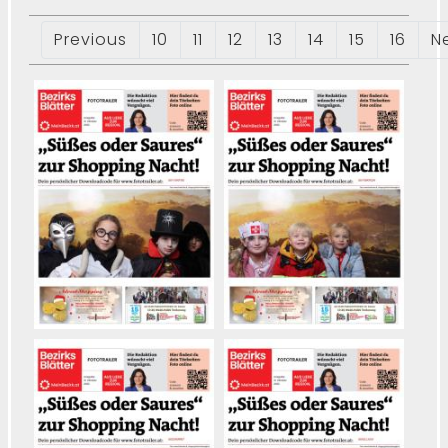
Previous
10
11
12
13
14
15
16
N