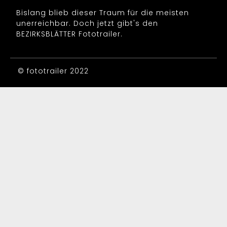
Bislang blieb dieser Traum für die meisten
unerreichbar. Doch jetzt gibt's den
BEZIRKSBLÄTTER Fototrailer.
© fototrailer 2022