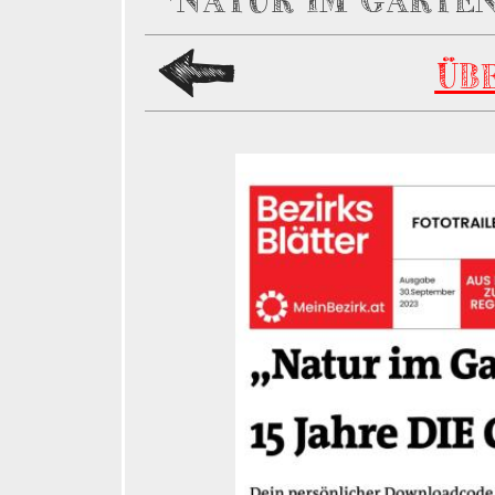
"NATUR IM GARTEN
ÜB