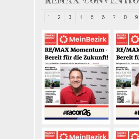
REMAX CONVENTIO
1
2
3
4
5
6
7
8
9