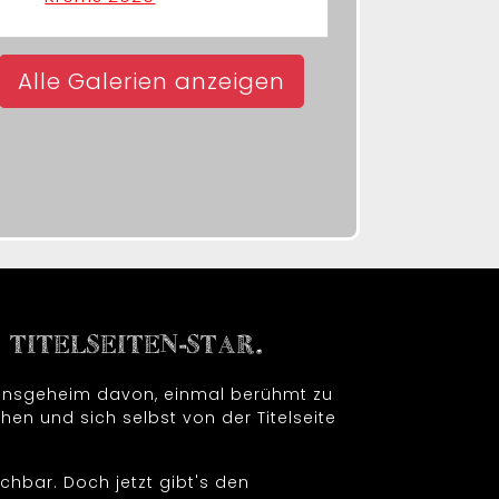
Alle Galerien anzeigen
TITELSEITEN-STAR.
t insgeheim davon, einmal berühmt zu
hen und sich selbst von der Titelseite
chbar. Doch jetzt gibt's den