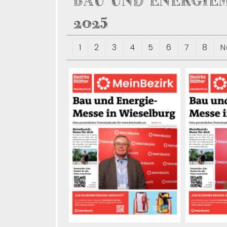
BAU UND ENERGIE
2025
1
2
3
4
5
6
7
8
N