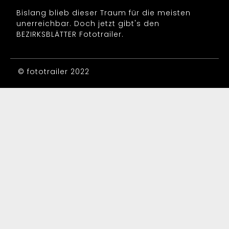
Bislang blieb dieser Traum für die meisten
unerreichbar. Doch jetzt gibt's den
BEZIRKSBLÄTTER Fototrailer.
© fototrailer 2022