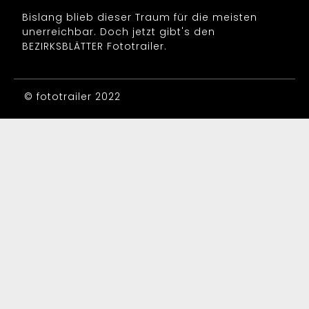
Bislang blieb dieser Traum für die meisten
unerreichbar. Doch jetzt gibt's den
BEZIRKSBLÄTTER Fototrailer.
© fototrailer 2022