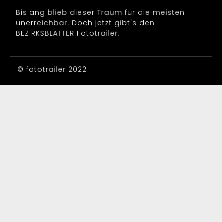
Bislang blieb dieser Traum für die meisten
unerreichbar. Doch jetzt gibt's den
BEZIRKSBLÄTTER Fototrailer.
© fototrailer 2022