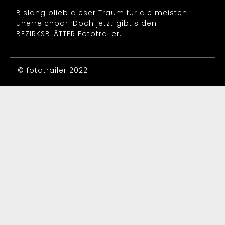
Bislang blieb dieser Traum für die meisten
unerreichbar. Doch jetzt gibt's den
BEZIRKSBLÄTTER Fototrailer.
© fototrailer 2022