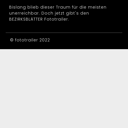
Bislang blieb dieser Traum für die meisten
unerreichbar. Doch jetzt gibt's den
BEZIRKSBLÄTTER Fototrailer.
© fototrailer 2022