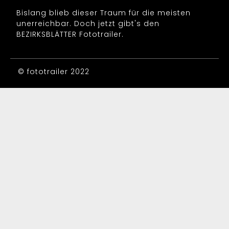
Bislang blieb dieser Traum für die meisten
unerreichbar. Doch jetzt gibt's den
BEZIRKSBLÄTTER Fototrailer.
© fototrailer 2022