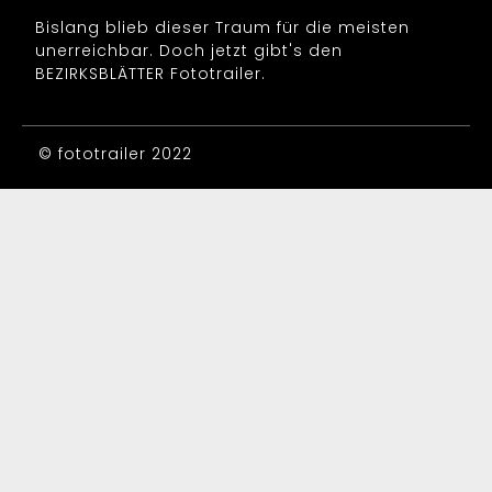
Bislang blieb dieser Traum für die meisten
unerreichbar. Doch jetzt gibt's den
BEZIRKSBLÄTTER Fototrailer.
© fototrailer 2022