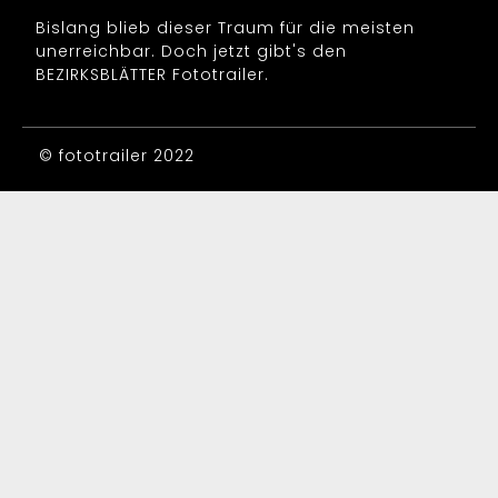
Bislang blieb dieser Traum für die meisten
unerreichbar. Doch jetzt gibt's den
BEZIRKSBLÄTTER Fototrailer.
© fototrailer 2022