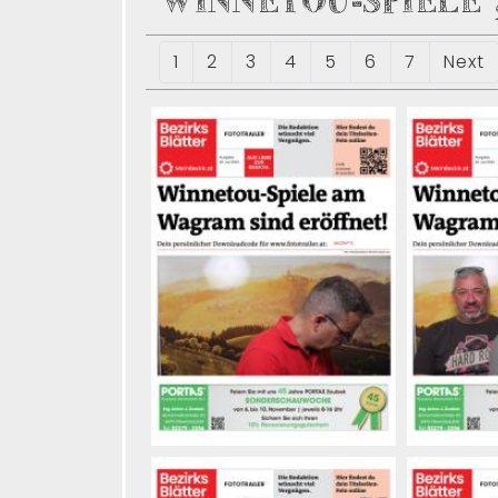
WINNETOU-SPIELE 
1
2
3
4
5
6
7
Next